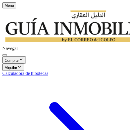
Menú
Navegar
Comprar
Alquilar
Calculadora de hipotecas