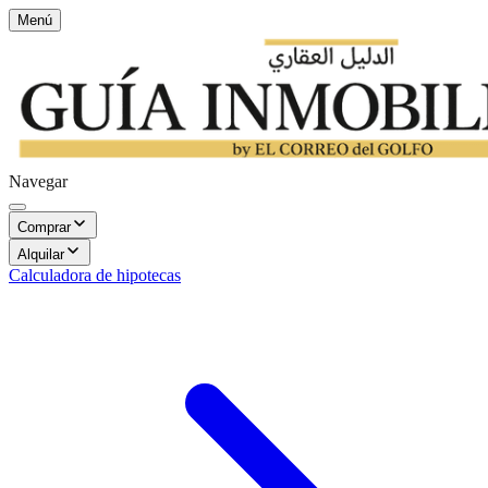
Menú
Navegar
Comprar
Alquilar
Calculadora de hipotecas