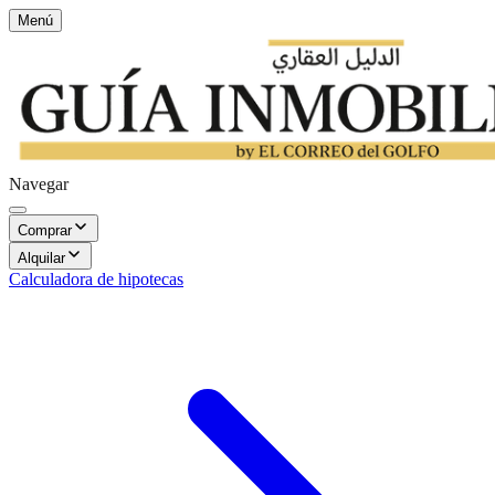
Menú
Navegar
Comprar
Alquilar
Calculadora de hipotecas