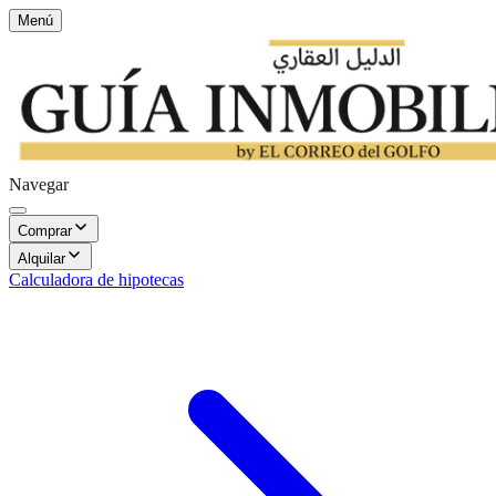
Menú
Navegar
Comprar
Alquilar
Calculadora de hipotecas