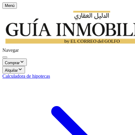
Menú
Navegar
Comprar
Alquilar
Calculadora de hipotecas