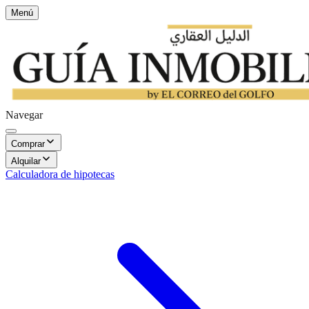
Menú
Navegar
Comprar
Alquilar
Calculadora de hipotecas