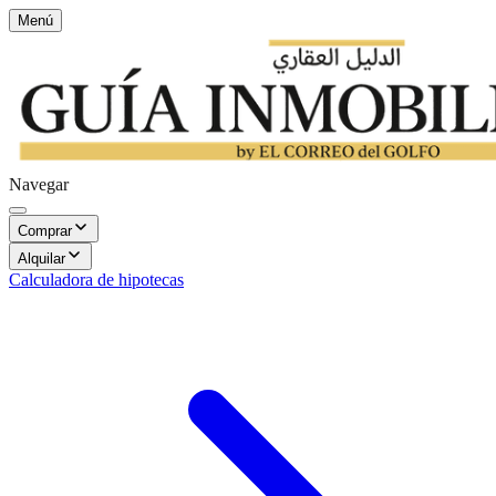
Menú
Navegar
Comprar
Alquilar
Calculadora de hipotecas