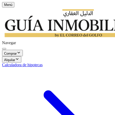
Menú
Navegar
Comprar
Alquilar
Calculadora de hipotecas