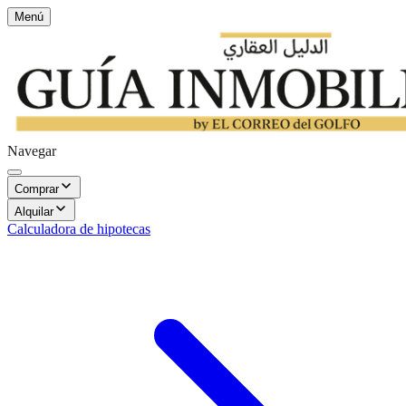
Menú
Navegar
Comprar
Alquilar
Calculadora de hipotecas