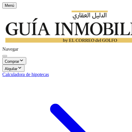
Menú
Navegar
Comprar
Alquilar
Calculadora de hipotecas