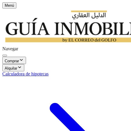
Menú
Navegar
Comprar
Alquilar
Calculadora de hipotecas