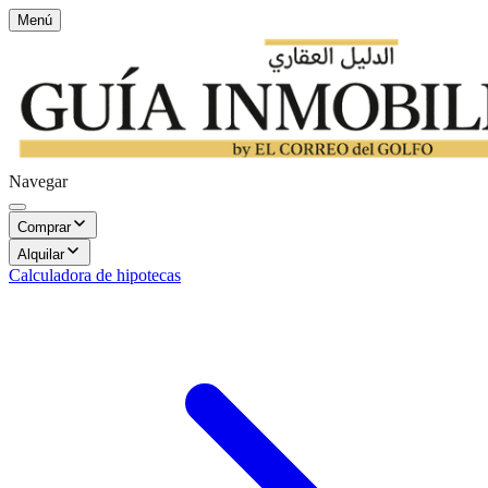
Menú
Navegar
Comprar
Alquilar
Calculadora de hipotecas