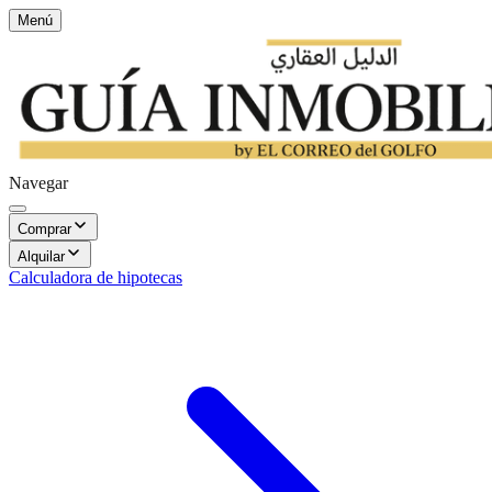
Menú
Navegar
Comprar
Alquilar
Calculadora de hipotecas