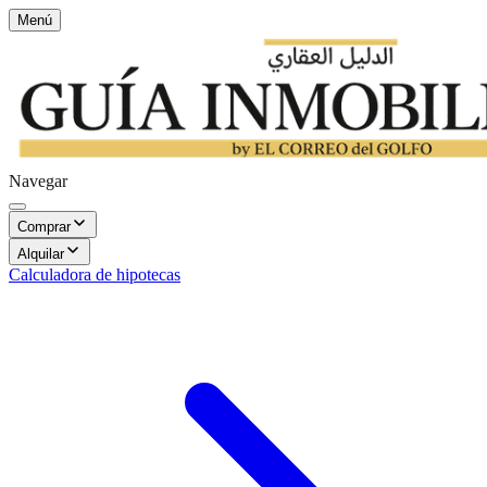
Menú
Navegar
Comprar
Alquilar
Calculadora de hipotecas