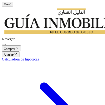
Menú
Navegar
Comprar
Alquilar
Calculadora de hipotecas