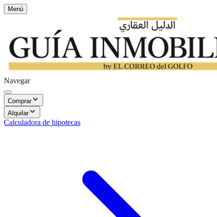
Menú
Navegar
Comprar
Alquilar
Calculadora de hipotecas