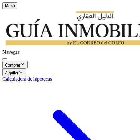
Menú
Navegar
Comprar
Alquilar
Calculadora de hipotecas