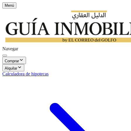
Menú
Navegar
Comprar
Alquilar
Calculadora de hipotecas