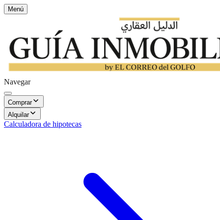
Menú
Navegar
Comprar
Alquilar
Calculadora de hipotecas