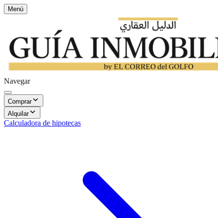
Menú
Navegar
Comprar
Alquilar
Calculadora de hipotecas