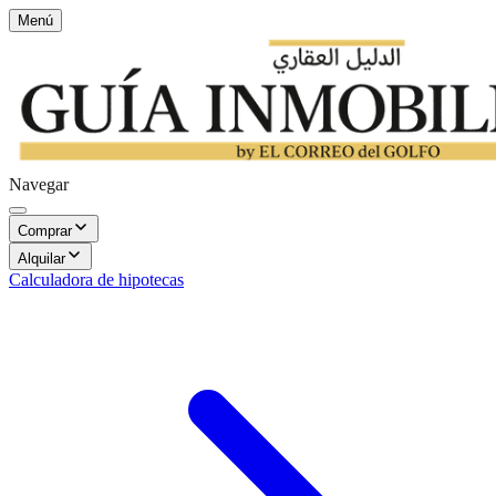
Menú
Navegar
Comprar
Alquilar
Calculadora de hipotecas