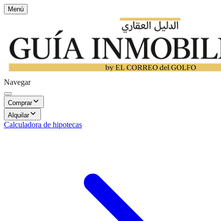
Menú
Navegar
Comprar
Alquilar
Calculadora de hipotecas