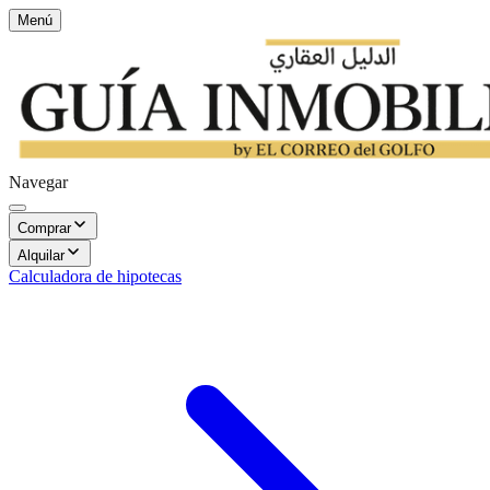
Menú
Navegar
Comprar
Alquilar
Calculadora de hipotecas