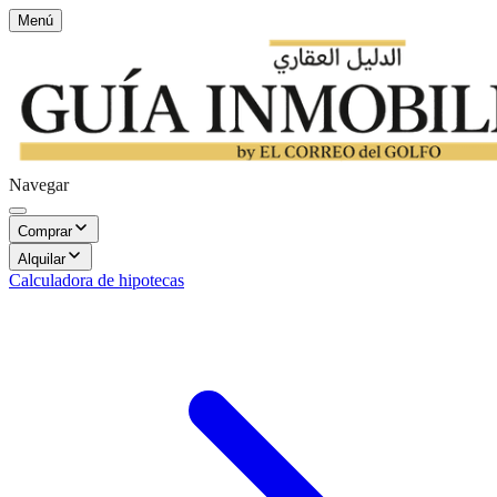
Menú
Navegar
Comprar
Alquilar
Calculadora de hipotecas