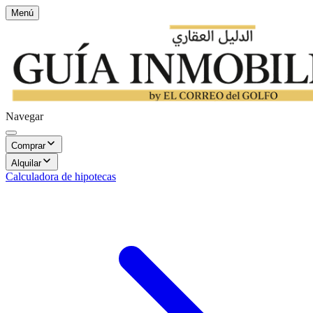
Menú
Navegar
Comprar
Alquilar
Calculadora de hipotecas