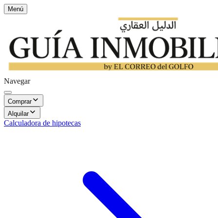
Menú
Navegar
Comprar
Alquilar
Calculadora de hipotecas