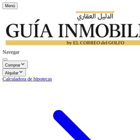
Menú
Navegar
Comprar
Alquilar
Calculadora de hipotecas