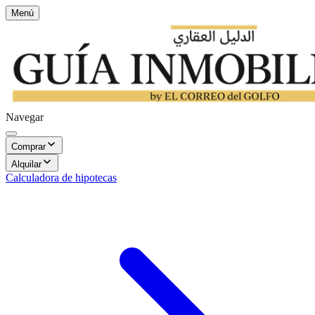
Menú
Navegar
Comprar
Alquilar
Calculadora de hipotecas