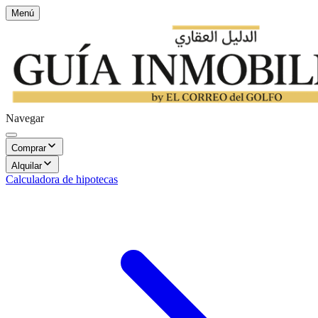
Menú
Navegar
Comprar
Alquilar
Calculadora de hipotecas