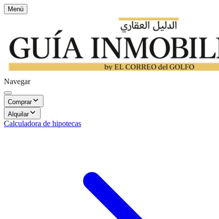
Menú
Navegar
Comprar
Alquilar
Calculadora de hipotecas