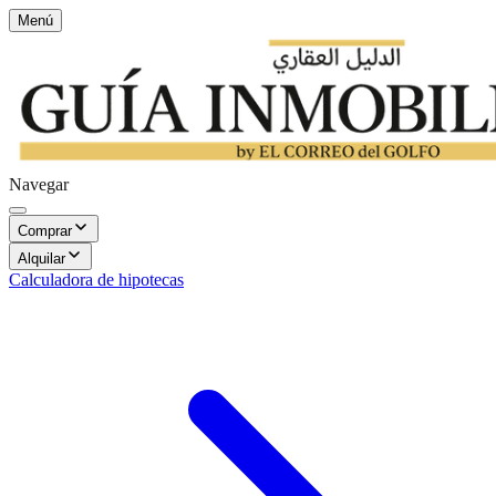
Menú
Navegar
Comprar
Alquilar
Calculadora de hipotecas