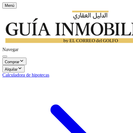
Menú
Navegar
Comprar
Alquilar
Calculadora de hipotecas