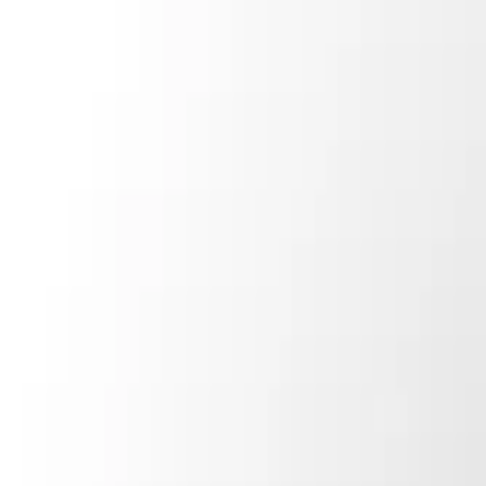
Menú
Navegar
Comprar
Alquilar
Calculadora de hipotecas