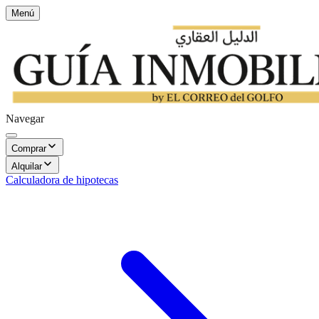
Menú
Navegar
Comprar
Alquilar
Calculadora de hipotecas