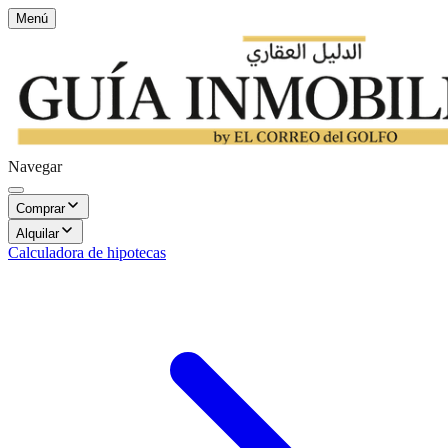
Menú
Navegar
Comprar
Alquilar
Calculadora de hipotecas