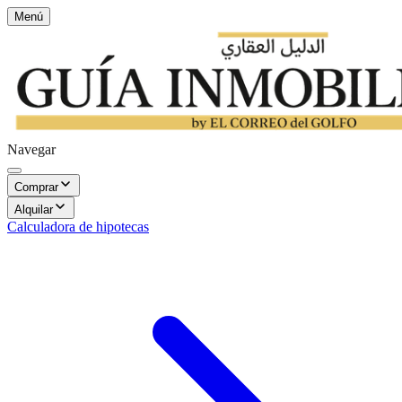
Menú
Navegar
Comprar
Alquilar
Calculadora de hipotecas