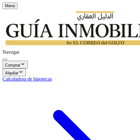
Menú
Navegar
Comprar
Alquilar
Calculadora de hipotecas