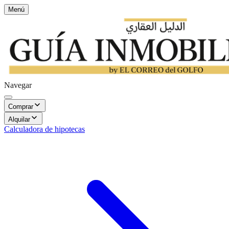
Menú
Navegar
Comprar
Alquilar
Calculadora de hipotecas