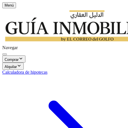
Menú
Navegar
Comprar
Alquilar
Calculadora de hipotecas