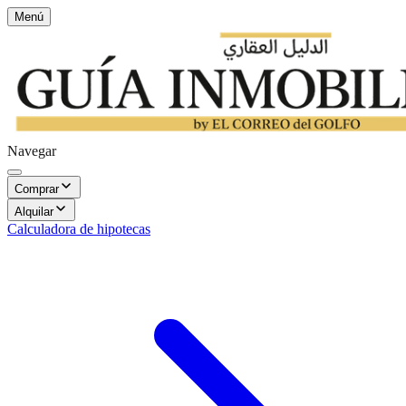
Menú
Navegar
Comprar
Alquilar
Calculadora de hipotecas