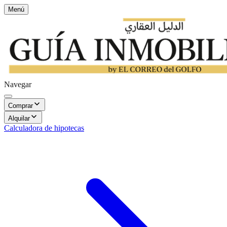
Menú
Navegar
Comprar
Alquilar
Calculadora de hipotecas