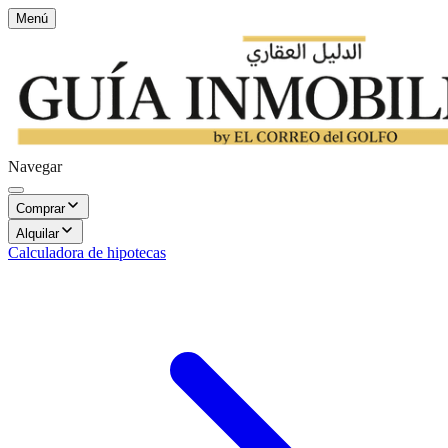
Menú
Navegar
Comprar
Alquilar
Calculadora de hipotecas