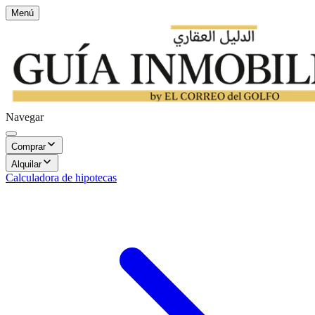
Menú
Navegar
Comprar
Alquilar
Calculadora de hipotecas