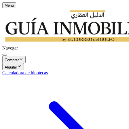
Menú
Navegar
Comprar
Alquilar
Calculadora de hipotecas