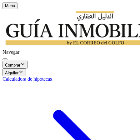
Menú
Navegar
Comprar
Alquilar
Calculadora de hipotecas