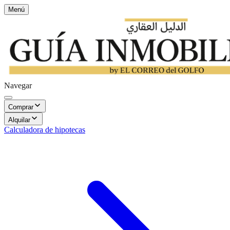
Menú
Navegar
Comprar
Alquilar
Calculadora de hipotecas