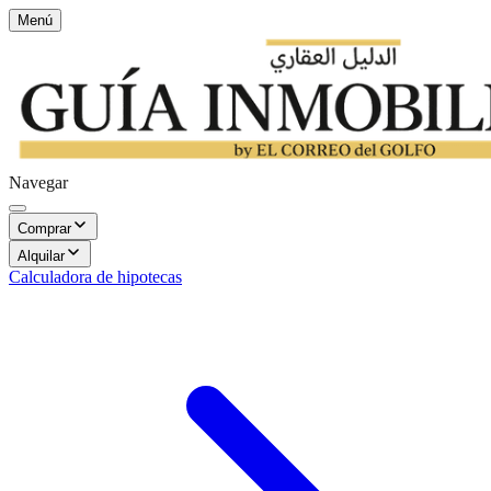
Menú
Navegar
Comprar
Alquilar
Calculadora de hipotecas