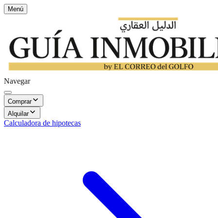
Menú
Navegar
Comprar
Alquilar
Calculadora de hipotecas