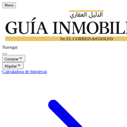
Menú
Navegar
Comprar
Alquilar
Calculadora de hipotecas