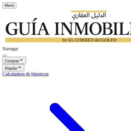
Menú
Navegar
Comprar
Alquilar
Calculadora de hipotecas